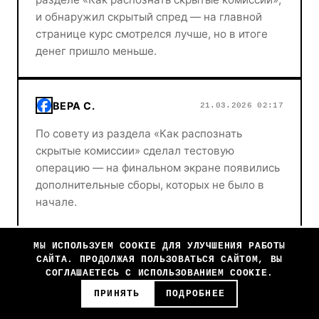
и обнаружил скрытый спред — на главной
странице курс смотрелся лучше, но в итоге
денег пришло меньше.
ВЕРА С.
21.03.2026 02:17
По совету из раздела «Как распознать
скрытые комиссии» сделал тестовую
операцию — на финальном экране появились
дополнительные сборы, которых не было в
начале.
МЫ ИСПОЛЬЗУЕМ COOKIE ДЛЯ УЛУЧШЕНИЯ РАБОТЫ
ГЕННАДИЙ К.
17.03.2026 16:17
САЙТА. ПРОДОЛЖАЯ ПОЛЬЗОВАТЬСЯ САЙТОМ, ВЫ
СОГЛАШАЕТЕСЬ С ИСПОЛЬЗОВАНИЕМ COOKIE.
Делал тестовую операцию по чек-листу —
ПРИНЯТЬ
ПОДРОБНЕЕ
скрытые сборы всё равно показались при
подтверждении, как в разделе про неполные