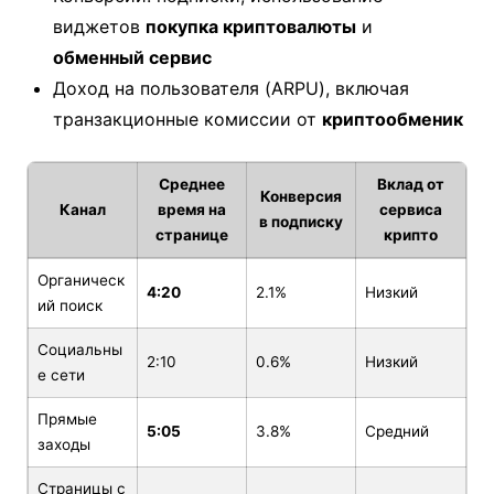
виджетов
покупка криптовалюты
и
обменный сервис
Доход на пользователя (ARPU), включая
транзакционные комиссии от
криптообменик
Среднее
Вклад от
Конверсия
Канал
время на
сервиса
в подписку
странице
крипто
Органическ
4:20
2.1%
Низкий
ий поиск
Социальны
2:10
0.6%
Низкий
е сети
Прямые
5:05
3.8%
Средний
заходы
Страницы с